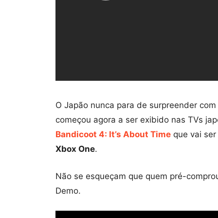
O Japão nunca para de surpreender com 
começou agora a ser exibido nas TVs jap
Bandicoot 4: It’s About Time
que vai ser
Xbox One
.
Não se esqueçam que quem pré-comprou o
Demo.