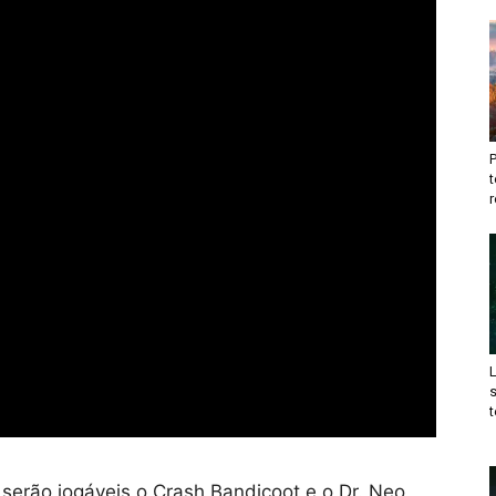
t
r
t
 serão jogáveis o Crash Bandicoot e o Dr. Neo