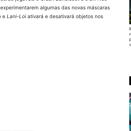
s experimentarem algumas das novas máscaras
o e
Lani-Loi
ativará e desativará objetos nos
B
c