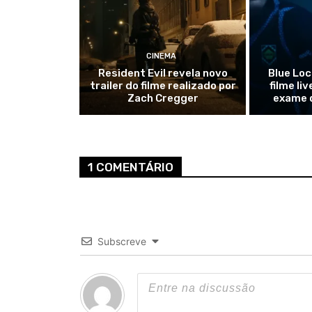
CINEMA
Resident Evil revela novo
Blue Loc
trailer do filme realizado por
filme li
Zach Cregger
exame 
1 COMENTÁRIO
Subscreve