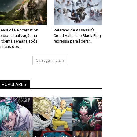
east of Reincarnation
Veterano de Assassin’s
recebe atualização na
Creed Valhalla e Black Flag
próxima semana após
regressa para liderar...
ríticas dos...
Carregar mais
POPULARES