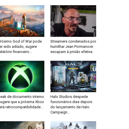
Próximo God of War pode
Streamers condenados por
er sido adiado, sugere
humilhar Jean Pormanove
elatório financeiro...
escapam à prisão efetiva
Leak de documento interno
Halo Studios despede
sugere que a próxima Xbox
funcionários dias depois
erá retrocompatibilidade...
do lançamento de Halo:
Campaign...