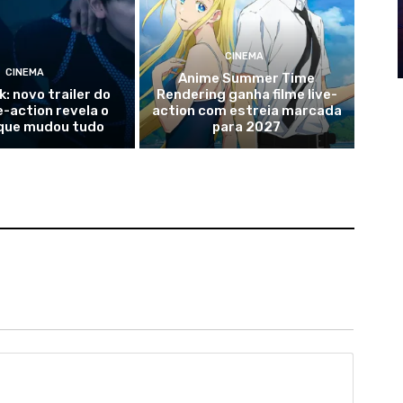
CINEMA
CINEMA
Anime Summer Time
k: novo trailer do
Rendering ganha filme live-
ve-action revela o
action com estreia marcada
que mudou tudo
para 2027