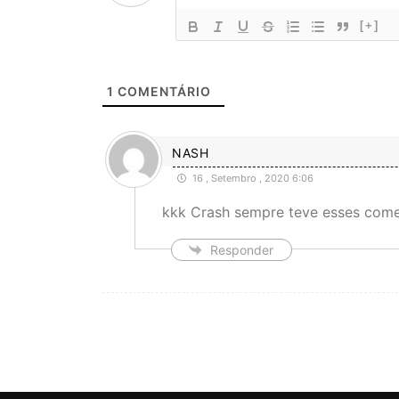
[+]
1
COMENTÁRIO
NASH
16 , Setembro , 2020 6:06
kkk Crash sempre teve esses come
Responder