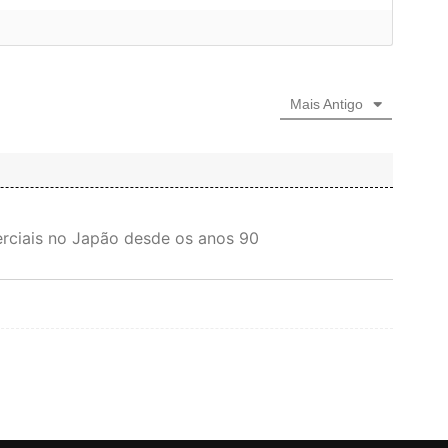
Mais Antigo
rciais no Japão desde os anos 90