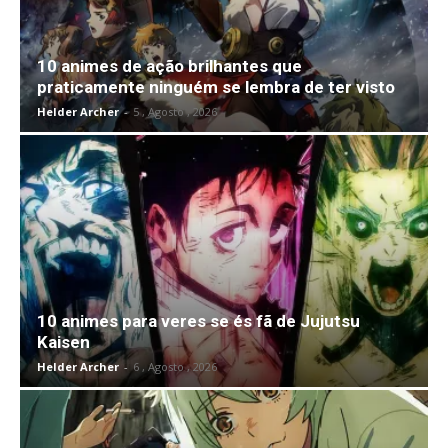
10 animes de ação brilhantes que
praticamente ninguém se lembra de ter visto
Helder Archer
-
5 , Agosto , 2026
10 animes para veres se és fã de Jujutsu
Kaisen
Helder Archer
-
6 , Agosto , 2026