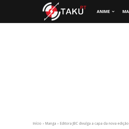
ANIME
MA
Início
Manga
Editora JBC divulga a capa da nova ediçã