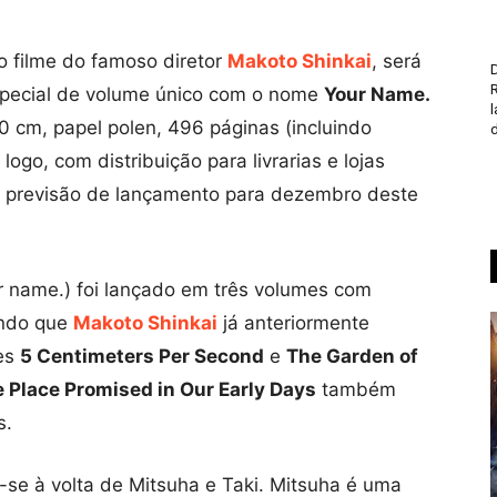
 filme do famoso diretor
Makoto Shinkai
, será
D
special de volume único com o nome
Your Name.
0 cm, papel polen, 496 páginas (incluindo
d
logo, com distribuição para livrarias e lojas
 previsão de lançamento para dezembro deste
 name.) foi lançado em três volumes com
ndo que
Makoto Shinkai
já anteriormente
mes
5 Centimeters Per Second
e
The Garden of
 Place Promised in Our Early Days
também
s.
a-se à volta de Mitsuha e Taki. Mitsuha é uma