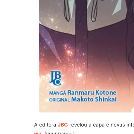
A editora
JBC
revelou a capa e novas i
wa.
(your name.).