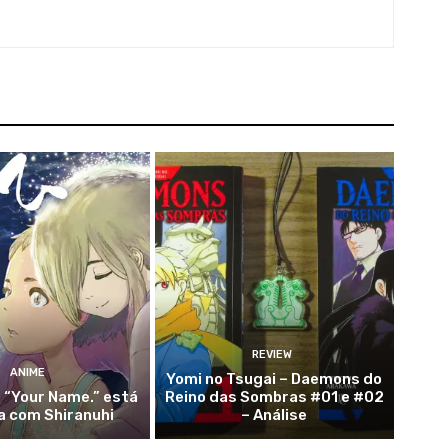
REVIEW
ANIME
Yomi no Tsugai – Daemons do
 “Your Name.” está
Reino das Sombras #01 e #02
a com Shiranuhi
– Análise