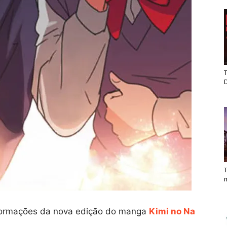
T
T
nformações da nova edição do manga
Kimi no Na