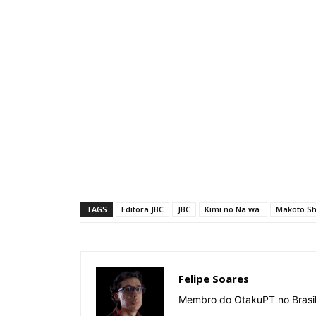
TAGS
Editora JBC
JBC
Kimi no Na wa.
Makoto Sh
Felipe Soares
Membro do OtakuPT no Brasil.