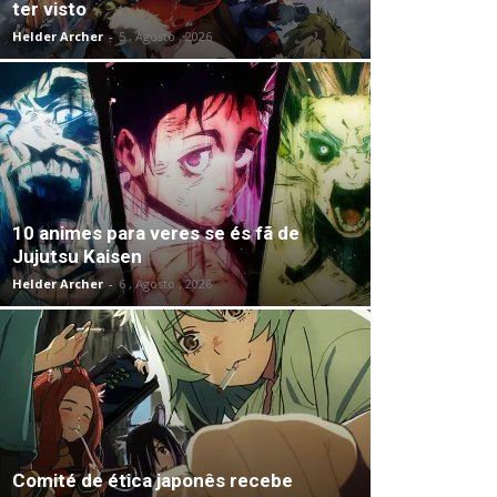
ter visto
Helder Archer
-
5 , Agosto , 2026
10 animes para veres se és fã de
Jujutsu Kaisen
Helder Archer
-
6 , Agosto , 2026
Comité de ética japonês recebe