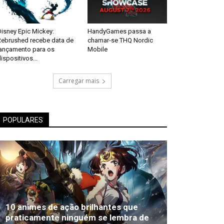
isney Epic Mickey:
HandyGames passa a
Rebrushed recebe data de
chamar-se THQ Nordic
lançamento para os
Mobile
ispositivos...
Carregar mais
POPULARES
10 animes de ação brilhantes que
praticamente ninguém se lembra de