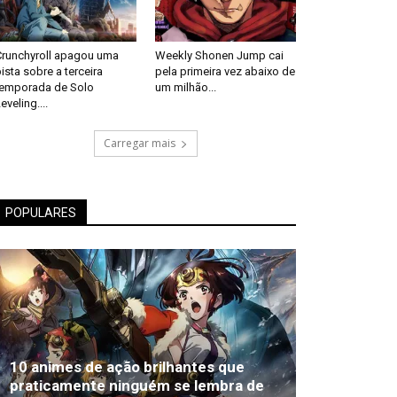
Crunchyroll apagou uma
Weekly Shonen Jump cai
ista sobre a terceira
pela primeira vez abaixo de
temporada de Solo
um milhão...
eveling....
Carregar mais
POPULARES
10 animes de ação brilhantes que
praticamente ninguém se lembra de