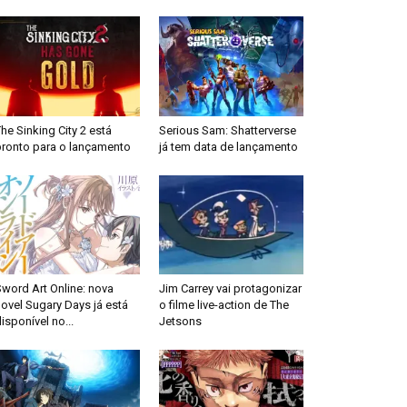
he Sinking City 2 está
Serious Sam: Shatterverse
pronto para o lançamento
já tem data de lançamento
word Art Online: nova
Jim Carrey vai protagonizar
ovel Sugary Days já está
o filme live-action de The
isponível no...
Jetsons