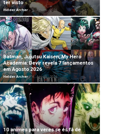
ter visto
Helder Archer
-
5 , Agosto , 2026
Batman, Jujutsu Kaisen, My Hero
Academia: Devir revela 7 lançamentos
em Agosto 2026
Helder Archer
-
4 , Agosto , 2026
10 animes para veres se és fã de