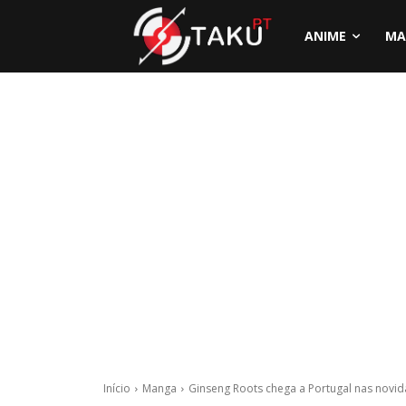
ANIME
MA
Início
Manga
Ginseng Roots chega a Portugal nas novi