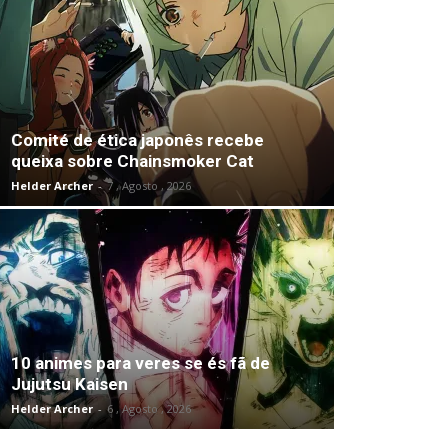
Comité de ética japonês recebe
queixa sobre Chainsmoker Cat
Helder Archer
-
7 , Agosto , 2026
10 animes para veres se és fã de
Jujutsu Kaisen
Helder Archer
-
6 , Agosto , 2026