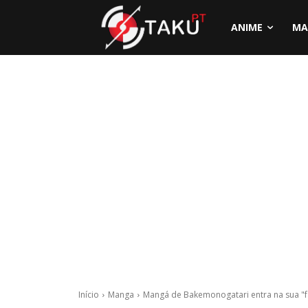
ANIME
MA
Início
Manga
Mangá de Bakemonogatari entra na sua "fa