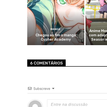
MANGA
Anime Mo
Chegou ao fim o mangá
com adapt
Cypher Academy
Season 
6 COMENTÁRIOS
Subscreve