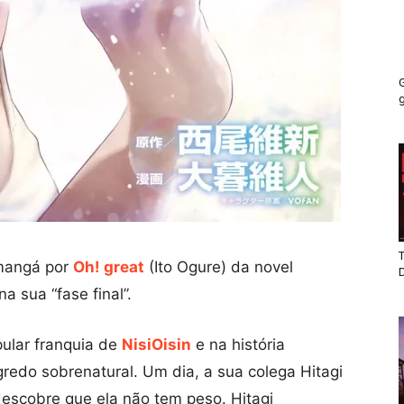
G
g
T
 mangá por
Oh! great
(Ito Ogure) da novel
na sua “fase final”.
pular franquia de
NisiOisin
e na história
edo sobrenatural. Um dia, a sua colega Hitagi
descobre que ela não tem peso. Hitagi