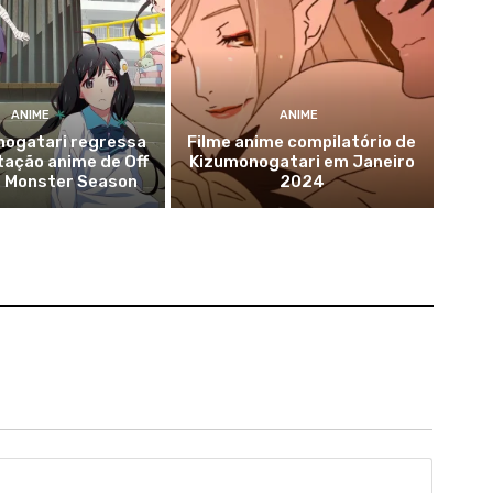
ANIME
ANIME
nogatari regressa
Filme anime compilatório de
ação anime de Off
Kizumonogatari em Janeiro
e Monster Season
2024