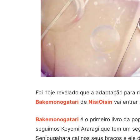
Foi hoje revelado que a adaptação para
Bakemonogatari
de
NisiOisin
vai entrar 
Bakemonogatari
é o primeiro livro da po
seguimos Koyomi Araragi que tem um segr
Senjougahara cai nos seus braços e ele 