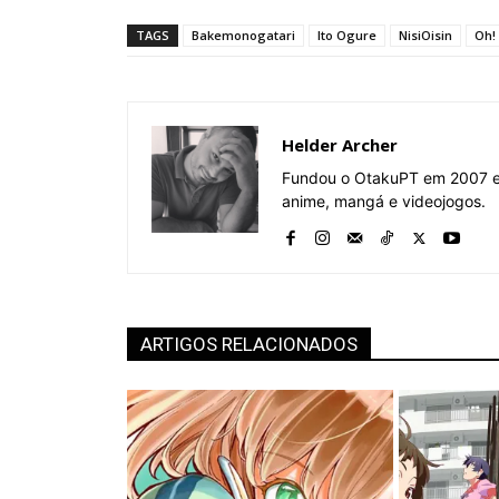
TAGS
Bakemonogatari
Ito Ogure
NisiOisin
Oh!
Helder Archer
Fundou o OtakuPT em 2007 e 
anime, mangá e videojogos.
ARTIGOS RELACIONADOS