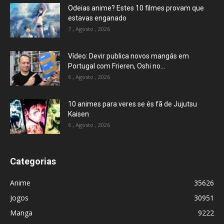
Odeias anime? Estes 10 filmes provam que
estavas enganado
7 , Agosto , 2026
Vídeo: Devir publica novos mangás em
Portugal com Frieren, Oshi no...
6 , Agosto , 2026
10 animes para veres se és fã de Jujutsu
Kaisen
6 , Agosto , 2026
Categorias
Anime
35626
Jogos
30951
Manga
9222