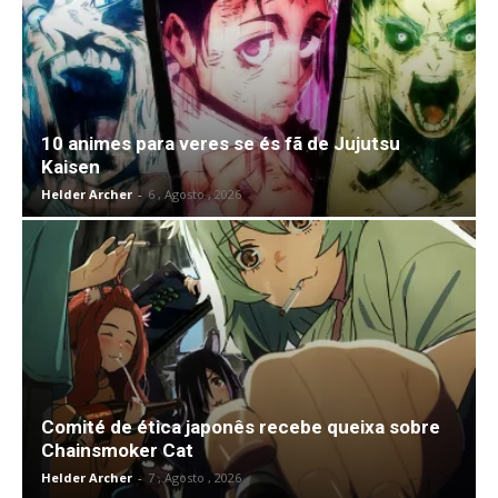
10 animes para veres se és fã de Jujutsu
Kaisen
Helder Archer
-
6 , Agosto , 2026
Comité de ética japonês recebe queixa sobre
Chainsmoker Cat
Helder Archer
-
7 , Agosto , 2026