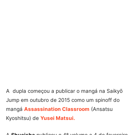
A dupla começou a publicar o mangá na Saikyō
Jump em outubro de 2015 como um spinoff do
mangá
Assassination Classroom
(Ansatsu
Kyoshitsu) de
Yusei Matsui.
A
Shueisha
publicou o 4º volume a 4 de fevereiro