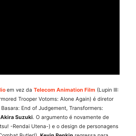
dio
em vez da
Telecom Animation Film
(Lupin III:
mored Trooper Votoms: Alone Again) é diretor
Basara: End of Judgement, Transformers:
r
Akira Suzuki
. O argumento é novamente de
tsu! -Rendai Utena-) e o design de personagens
Combat Butler!).
Kevin Penkin
regressa para