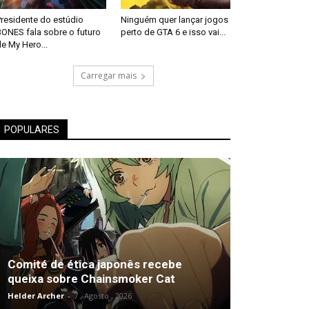
Presidente do estúdio
Ninguém quer lançar jogos
BONES fala sobre o futuro
perto de GTA 6 e isso vai...
e My Hero...
Carregar mais
POPULARES
Comité de ética japonês recebe
queixa sobre Chainsmoker Cat
Helder Archer
-
7 , Agosto , 2026