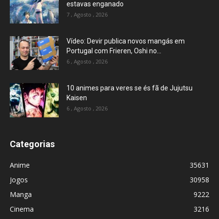
estavas enganado
7 , Agosto , 2026
Vídeo: Devir publica novos mangás em
Portugal com Frieren, Oshi no...
6 , Agosto , 2026
10 animes para veres se és fã de Jujutsu
Kaisen
6 , Agosto , 2026
Categorias
Anime
35631
Jogos
30958
Manga
9222
Cinema
3216