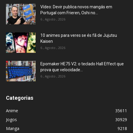
Vídeo: Devir publica novos mangás em
Portugal com Frieren, Oshi no...
6 , Agosto , 2026
10 animes para veres se és fã de Jujutsu
Kaisen
6 , Agosto , 2026
Epomaker HE75 V2: o teclado Hall Effect que
prova que velocidade...
6 , Agosto , 2026
Categorias
Anime
35611
Jogos
30929
Manga
9218