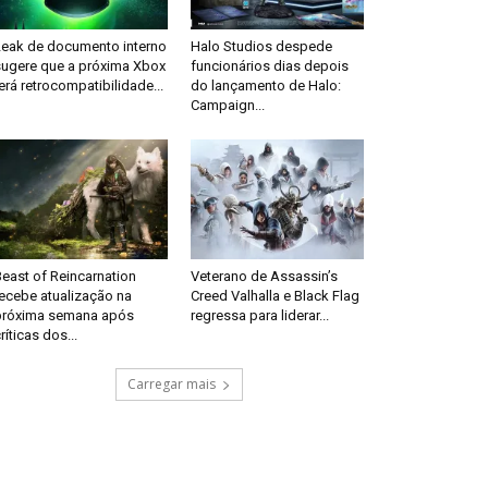
Leak de documento interno
Halo Studios despede
sugere que a próxima Xbox
funcionários dias depois
erá retrocompatibilidade...
do lançamento de Halo:
Campaign...
east of Reincarnation
Veterano de Assassin’s
recebe atualização na
Creed Valhalla e Black Flag
próxima semana após
regressa para liderar...
ríticas dos...
Carregar mais