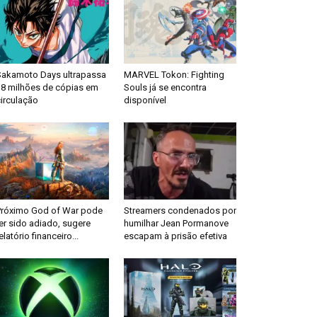
Sakamoto Days ultrapassa
MARVEL Tokon: Fighting
18 milhões de cópias em
Souls já se encontra
irculação
disponível
Próximo God of War pode
Streamers condenados por
er sido adiado, sugere
humilhar Jean Pormanove
elatório financeiro...
escapam à prisão efetiva