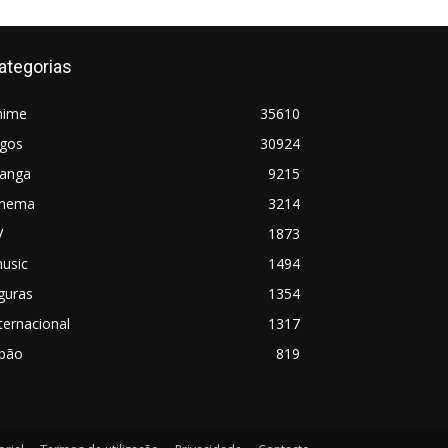
ategorias
nime
35610
ogos
30924
anga
9215
inema
3214
V
1873
usic
1494
guras
1354
ternacional
1317
apão
819