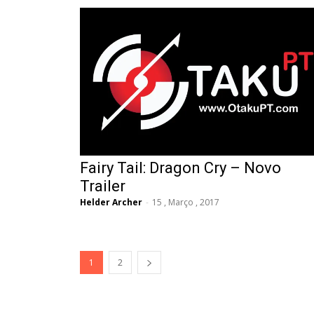
Fairy Tail: Dragon Cry – Novo
Trailer
Helder Archer
-
15 , Março , 2017
1
2