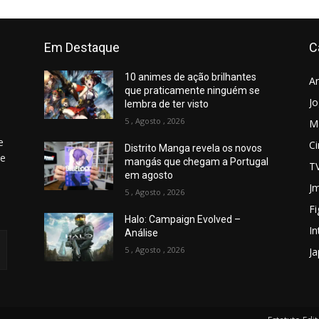
Em Destaque
C
10 animes de ação brilhantes
A
que praticamente ninguém se
J
lembra de ter visto
5 , Agosto , 2026
M
e
C
Distrito Manga revela os novos
 e
mangás que chegam a Portugal
T
em agosto
Jm
5 , Agosto , 2026
Fi
Halo: Campaign Evolved –
In
Análise
5 , Agosto , 2026
J