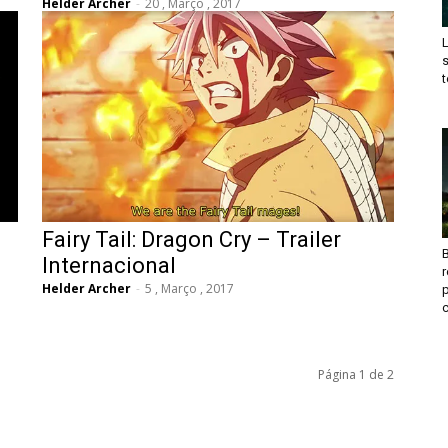
Helder Archer
-
20 , Março , 2017
t
Fairy Tail: Dragon Cry – Trailer
B
Internacional
Helder Archer
-
5 , Março , 2017
c
Página 1 de 2