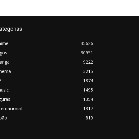
ategorias
nime
35626
ogos
30951
anga
9222
inema
3215
V
1874
usic
1495
guras
1354
ternacional
1317
apão
819