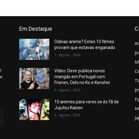
Em Destaque
C
Odeias anime? Estes 10 filmes
A
provam que estavas enganado
J
7 , Agosto , 2026
M
e
C
Vídeo: Devir publica novos
 e
mangás em Portugal com
T
Frieren, Oshi no Ko e Kenshin
Jm
6 , Agosto , 2026
Fi
10 animes para veres se és fã de
Jujutsu Kaisen
In
6 , Agosto , 2026
J