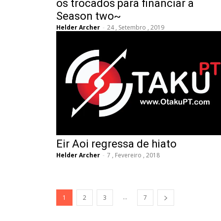
os trocados para financiar a
Season two~
Helder Archer
-
24 , Setembro , 2019
Eir Aoi regressa de hiato
Helder Archer
-
7 , Fevereiro , 2018
...
1
2
3
7