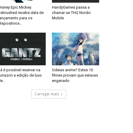
isney Epic Mickey:
HandyGames passa a
Rebrushed recebe data de
chamar-se THQ Nordic
lançamento para os
Mobile
ispositivos...
á é possível reservar na
Odeias anime? Estes 10
Amazon a edição de luxo
filmes provam que estavas
e...
enganado
Carregar mais