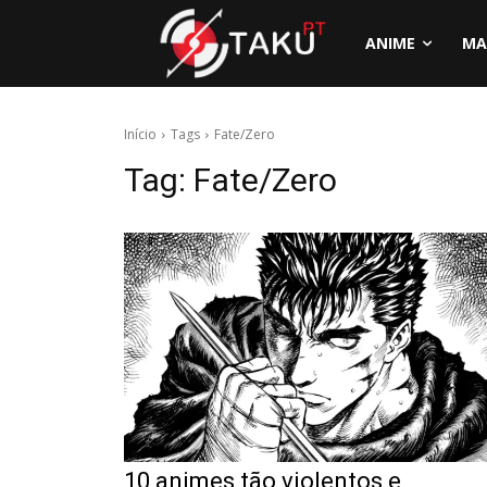
ANIME
MA
Início
Tags
Fate/Zero
Tag:
Fate/Zero
10 animes tão violentos e