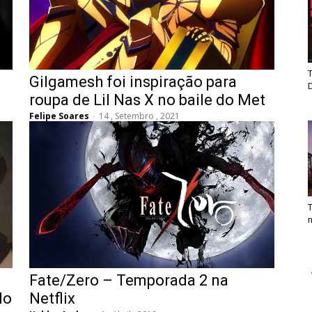
T
Gilgamesh foi inspiração para
roupa de Lil Nas X no baile do Met
Felipe Soares
-
14 , Setembro , 2021
T
Fate/Zero – Temporada 2 na
do
Netflix