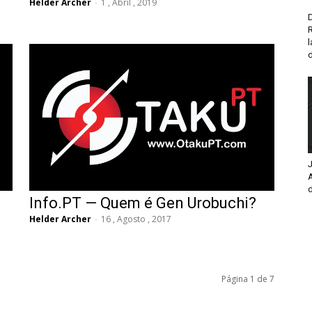
Helder Archer
-
1 , Abril , 2019
D
d
J
d
Info.PT — Quem é Gen Urobuchi?
Helder Archer
-
16 , Agosto , 2017
Página 1 de 7