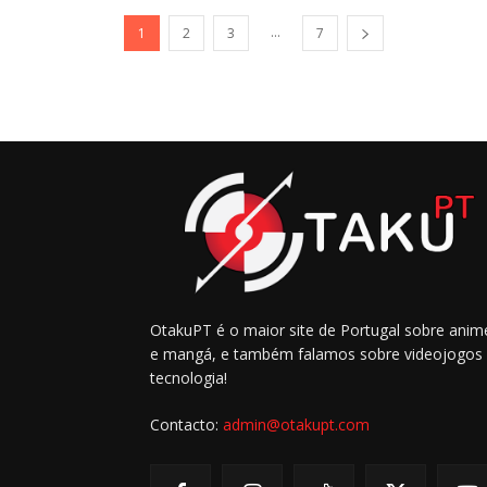
...
1
2
3
7
OtakuPT é o maior site de Portugal sobre anim
e mangá, e também falamos sobre videojogos
tecnologia!
Contacto:
admin@otakupt.com