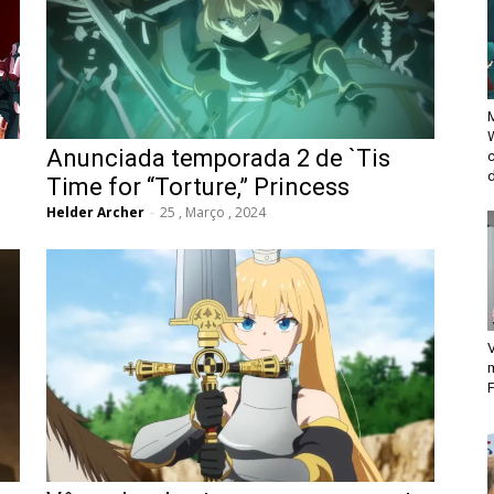
M
Anunciada temporada 2 de `Tis
d
m
Time for “Torture,” Princess
Helder Archer
-
25 , Março , 2024
V
F