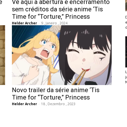
e
Vê aqui a abertura e encerramento
sem créditos da série anime ‘Tis
Time for “Torture,” Princess
Helder Archer
-
9 , Janeiro , 2024
L
j
N
Novo trailer da série anime ‘Tis
Time for “Torture,” Princess
Helder Archer
-
18 , Dezembro , 2023