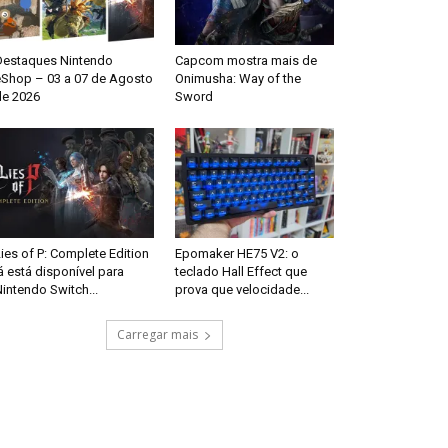
Destaques Nintendo
Capcom mostra mais de
eShop – 03 a 07 de Agosto
Onimusha: Way of the
de 2026
Sword
ies of P: Complete Edition
Epomaker HE75 V2: o
á está disponível para
teclado Hall Effect que
intendo Switch...
prova que velocidade...
Carregar mais