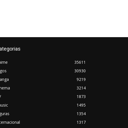
ategorias
nime
35611
ogos
30930
anga
9219
inema
3214
V
1873
usic
1495
guras
1354
ternacional
1317