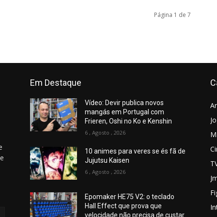
Página 1 de 7
Em Destaque
C
Vídeo: Devir publica novos
A
mangás em Portugal com
J
Frieren, Oshi no Ko e Kenshin
6 , Agosto , 2026
M
e
C
10 animes para veres se és fã de
 e
Jujutsu Kaisen
T
6 , Agosto , 2026
Jm
Fi
Epomaker HE75 V2: o teclado
Hall Effect que prova que
In
velocidade não precisa de custar