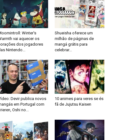
oomintroll: Winter’s
Shueisha oferece um
Warmth vai aquecer os
milhão de páginas de
corações dos jogadores
mangá grátis para
as Nintendo...
celebrar...
ídeo: Devir publica novos
10 animes para veres se és
mangás em Portugal com
fã de Jujutsu Kaisen
rieren, Oshi no...