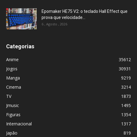
Epomaker HE75 V2: o teclado Hall Effect que
prova que velocidade...
6 , Agosto , 2026
Categorias
Anime
35612
Jogos
30931
Manga
9219
Cinema
3214
TV
1873
Jmusic
1495
Figuras
1354
Internacional
1317
Japão
819