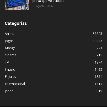
prova que velocidade...
6 , Agosto , 2026
Categorias
Anime
35625
Jogos
30943
Manga
9221
Cinema
3215
TV
1874
Jmusic
1495
Figuras
1354
Internacional
1317
Japão
819