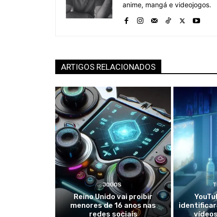
anime, mangá e videojogos.
ARTIGOS RELACIONADOS
JOGOS
T
Reino Unido vai proibir
YouTub
menores de 16 anos nas
identific
redes sociais
vídeos