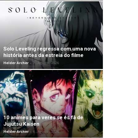
Solo Leveling regressa com uma nova
história antes da estreia do filme
Helder Archer
-
7 , Agosto , 2026
10 animes para veres se és fã de
Jujutsu Kaisen
Helder Archer
-
6 , Agosto , 2026