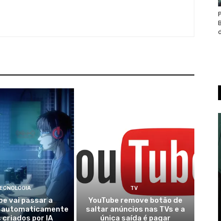
d
ECNOLOGIA
TV
e vai passar a
YouTube remove botão de
ar automaticamente
saltar anúncios nas TVs e a
 criados por IA
única saída é pagar