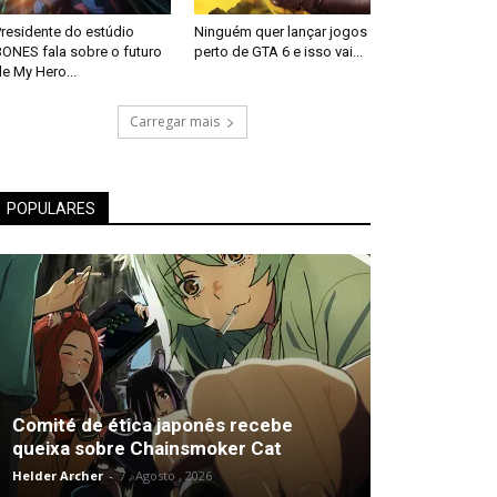
Presidente do estúdio
Ninguém quer lançar jogos
BONES fala sobre o futuro
perto de GTA 6 e isso vai...
e My Hero...
Carregar mais
POPULARES
Comité de ética japonês recebe
queixa sobre Chainsmoker Cat
Helder Archer
-
7 , Agosto , 2026