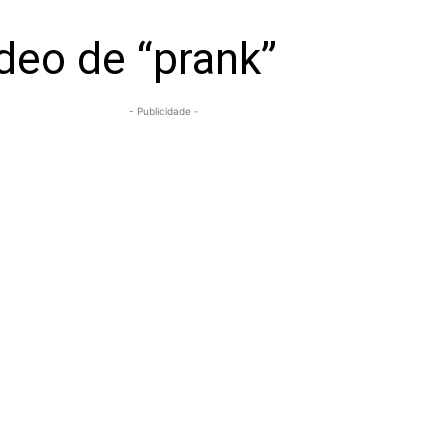
deo de “prank”
- Publicidade -