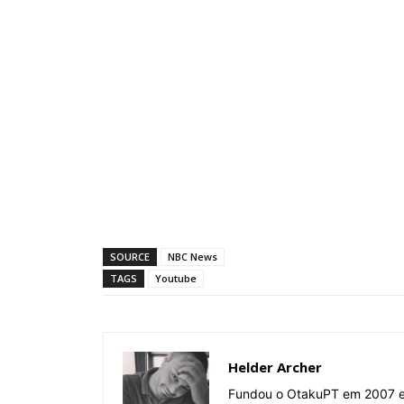
SOURCE
NBC News
TAGS
Youtube
Helder Archer
Fundou o OtakuPT em 2007 e 