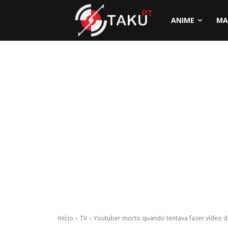
ANIME
MA
Início
TV
Youtuber morto quando tentava fazer vídeo d