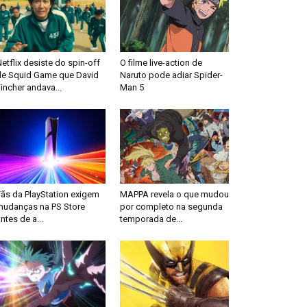
etflix desiste do spin-off
O filme live-action de
de Squid Game que David
Naruto pode adiar Spider-
incher andava...
Man 5
Fãs da PlayStation exigem
MAPPA revela o que mudou
mudanças na PS Store
por completo na segunda
ntes de a...
temporada de...