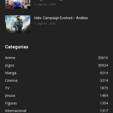
5 , Agosto , 2026
Halo: Campaign Evolved – Análise
5 , Agosto , 2026
Categorias
Anime
35610
Jogos
30924
Manga
9214
Cinema
3214
TV
1873
Jmusic
1494
Figuras
1354
Internacional
1317