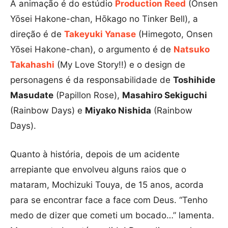
A animação é do estúdio
Production Reed
(Onsen
Yōsei Hakone-chan, Hōkago no Tinker Bell), a
direção é de
Takeyuki Yanase
(Himegoto, Onsen
Yōsei Hakone-chan), o argumento é de
Natsuko
Takahashi
(My Love Story!!) e o design de
personagens é da responsabilidade de
Toshihide
Masudate
(Papillon Rose),
Masahiro Sekiguchi
(Rainbow Days) e
Miyako Nishida
(Rainbow
Days).
Quanto à história, depois de um acidente
arrepiante que envolveu alguns raios que o
mataram, Mochizuki Touya, de 15 anos, acorda
para se encontrar face a face com Deus. “Tenho
medo de dizer que cometi um bocado…” lamenta.