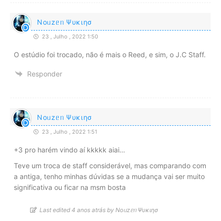
Noᥙzᥱᥒ Ψυκιησ
23 , Julho , 2022 1:50
O estúdio foi trocado, não é mais o Reed, e sim, o J.C Staff.
Responder
Noᥙzᥱᥒ Ψυκιησ
23 , Julho , 2022 1:51
+3 pro harém vindo aí kkkkk aiai…
Teve um troca de staff considerável, mas comparando com
a antiga, tenho minhas dúvidas se a mudança vai ser muito
significativa ou ficar na msm bosta
Last edited 4 anos atrás by Noᥙzᥱᥒ Ψυκιησ