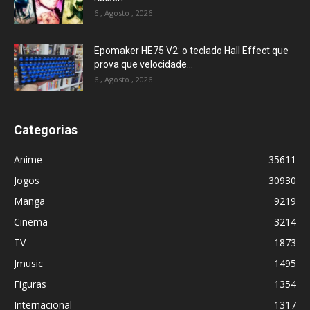
6 , Agosto , 2026
Epomaker HE75 V2: o teclado Hall Effect que
prova que velocidade...
6 , Agosto , 2026
Categorias
Anime
35611
Jogos
30930
Manga
9219
Cinema
3214
TV
1873
Jmusic
1495
Figuras
1354
Internacional
1317