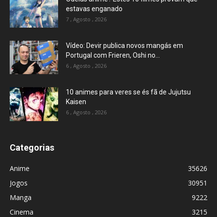
estavas enganado
7 , Agosto , 2026
Vídeo: Devir publica novos mangás em
Portugal com Frieren, Oshi no...
6 , Agosto , 2026
10 animes para veres se és fã de Jujutsu
Kaisen
6 , Agosto , 2026
Categorias
Anime
35626
Jogos
30951
Manga
9222
Cinema
3215