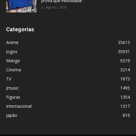
prova que velocidade...
6 , Agosto , 2026
Categorias
Anime
35613
Jogos
30931
Manga
9219
Cinema
3214
TV
1873
Jmusic
1495
Figuras
1354
Internacional
1317
Japão
819