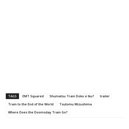
TAGS
EMT Squared
Shumatsu Train Doko e Iku?
trailer
Train to the End of the World
Tsutomu Mizushima
Where Does the Doomsday Train Go?