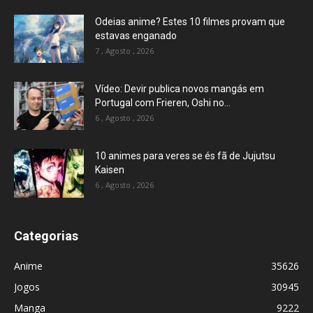
Odeias anime? Estes 10 filmes provam que
estavas enganado
7 , Agosto , 2026
Vídeo: Devir publica novos mangás em
Portugal com Frieren, Oshi no...
6 , Agosto , 2026
10 animes para veres se és fã de Jujutsu
Kaisen
6 , Agosto , 2026
Categorias
Anime
35626
Jogos
30945
Manga
9222