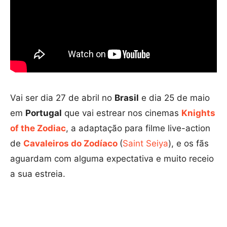
Vai ser dia 27 de abril no
Brasil
e dia 25 de maio
em
Portugal
que vai estrear nos cinemas
Knights
of the Zodiac
, a adaptação para filme live-action
de
Cavaleiros do Zodíaco
(
Saint Seiya
), e os fãs
aguardam com alguma expectativa e muito receio
a sua estreia.