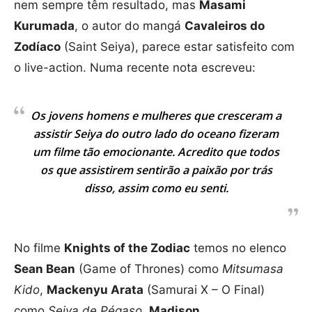
nem sempre têm resultado, mas
Masami
Kurumada
, o autor do mangá
Cavaleiros do
Zodíaco
(Saint Seiya), parece estar satisfeito com
o live-action. Numa recente nota escreveu:
Os jovens homens e mulheres que cresceram a
assistir Seiya do outro lado do oceano fizeram
um filme tão emocionante. Acredito que todos
os que assistirem sentirão a paixão por trás
disso, assim como eu senti.
No filme
Knights of the Zodiac
temos no elenco
Sean Bean
(Game of Thrones) como
Mitsumasa
Kido
,
Mackenyu Arata
(Samurai X – O Final)
como
Seiya de Pégaso
,
Madison