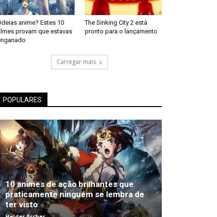
Odeias anime? Estes 10
The Sinking City 2 está
filmes provam que estavas
pronto para o lançamento
enganado
Carregar mais
POPULARES
10 animes de ação brilhantes que
praticamente ninguém se lembra de
ter visto
Helder Archer
-
5 , Agosto , 2026