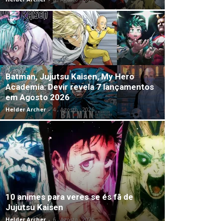
Batman, Jujutsu Kaisen, My Hero
Academia: Devir revela 7 lançamentos
em Agosto 2026
Helder Archer
-
4 , Agosto , 2026
10 animes para veres se és fã de
Jujutsu Kaisen
Helder Archer
-
6 , Agosto , 2026