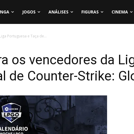
NGA
JOGOS
ANÁLISES
FIGURAS
CINEMA
iga Portuguesa e Taça de...
ra os vencedores da Li
l de Counter-Strike: Gl