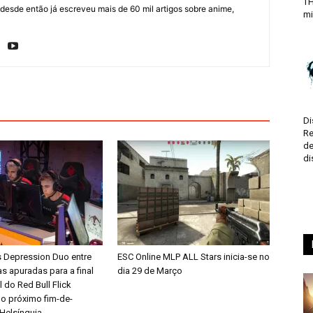
TH
sde então já escreveu mais de 60 mil artigos sobre anime,
mi
Di
Re
de
di
 Depression Duo entre
ESC Online MLP ALL Stars inicia-se no
s apuradas para a final
dia 29 de Março
l do Red Bull Flick
 no próximo fim-de-
Helsínquia