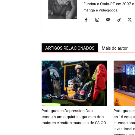
Fundou o OtakuPT em 2007 e de
mangá e videojogos.
ARTIGOS RELACIONADOS
Mais do autor
Portugueses Depression Duo
Portugueses
conquistam o quinto lugar num dos
as 16 equipa
maiores circuitos mundiais de CS:GO
internaciona
Invitational
semana em 