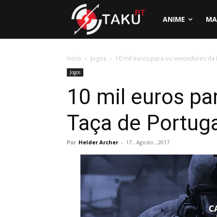
ANIME
MA
Início
Jogos
10 mil euros para os vencedores da L
Jogos
10 mil euros pa
Taça de Portuga
Por
Helder Archer
-
17 , Agosto , 2017