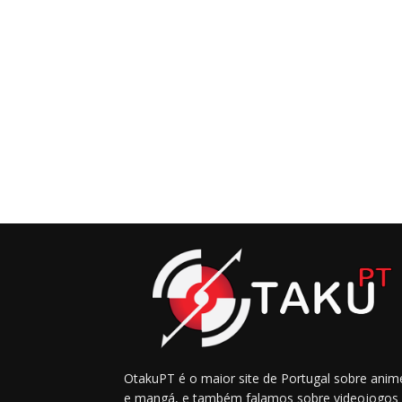
OtakuPT é o maior site de Portugal sobre anim
e mangá, e também falamos sobre videojogos