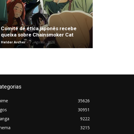
Comité de ética japonês recebe
queixa sobre Chainsmoker Cat
Helder Archer
-
7 , Agosto , 2026
ategorias
nime
35626
ogos
30951
anga
9222
inema
3215