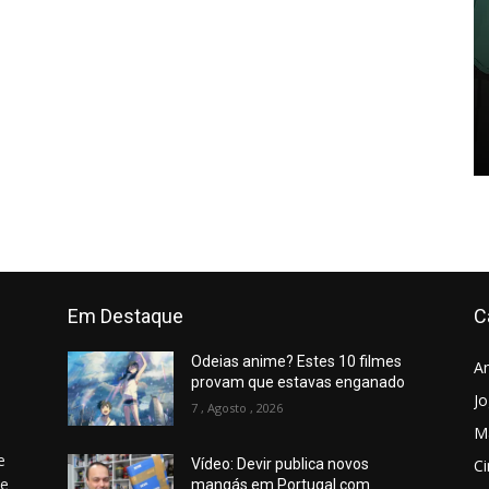
Em Destaque
C
Odeias anime? Estes 10 filmes
A
provam que estavas enganado
J
7 , Agosto , 2026
M
e
C
Vídeo: Devir publica novos
 e
mangás em Portugal com