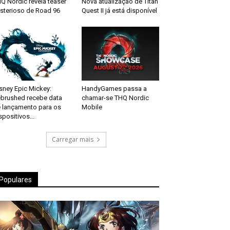
Q Nordic revela teaser
Nova atualização de Titan
sterioso de Road 96
Quest II já está disponível
sney Epic Mickey:
HandyGames passa a
brushed recebe data
chamar-se THQ Nordic
 lançamento para os
Mobile
spositivos...
Carregar mais
Populares