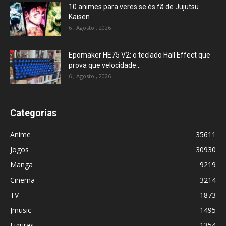
10 animes para veres se és fã de Jujutsu
Kaisen
6 , Agosto , 2026
Epomaker HE75 V2: o teclado Hall Effect que
prova que velocidade...
6 , Agosto , 2026
Categorias
Anime
35611
Jogos
30930
Manga
9219
Cinema
3214
TV
1873
Jmusic
1495
Figuras
1354