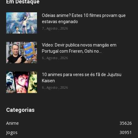
Em Destaque
Odeias anime? Estes 10 filmes provam que
estavas enganado
7 , Agosto , 2026
Vídeo: Devir publica novos mangás em
Portugal com Frieren, Oshi no...
6 , Agosto , 2026
10 animes para veres se és fã de Jujutsu
Kaisen
6 , Agosto , 2026
Categorias
Anime
35626
Jogos
30951