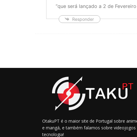
“que será lançado a 2 de Fevereir
Responder
OtakuPT é o maior site de Portugal sobre anim
e mangá, e também falamos sobre videojogos
tecnologia!