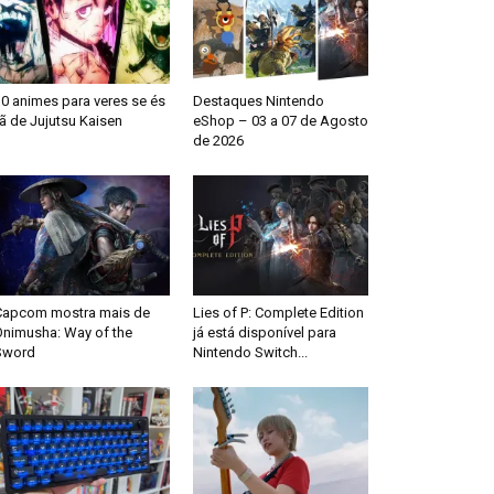
0 animes para veres se és
Destaques Nintendo
ã de Jujutsu Kaisen
eShop – 03 a 07 de Agosto
de 2026
Capcom mostra mais de
Lies of P: Complete Edition
Onimusha: Way of the
já está disponível para
Sword
Nintendo Switch...