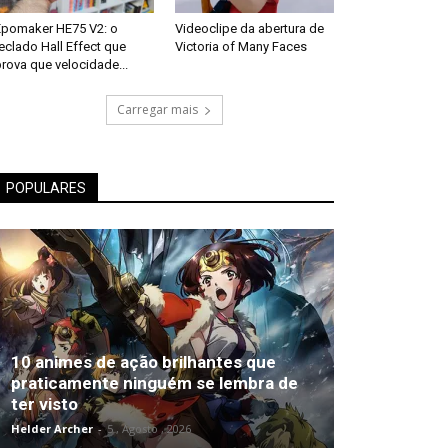
Epomaker HE75 V2: o
Videoclipe da abertura de
eclado Hall Effect que
Victoria of Many Faces
rova que velocidade...
Carregar mais
POPULARES
10 animes de ação brilhantes que
praticamente ninguém se lembra de
ter visto
Helder Archer
-
5 , Agosto , 2026