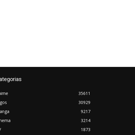
ategorias
nime
35611
ogos
30929
anga
9217
inema
3214
V
1873