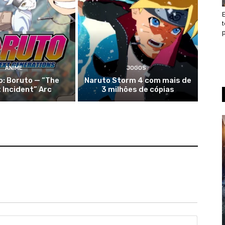
t
p
ANIME
JOGOS
o: Boruto — “The
Naruto Storm 4 com mais de
 Incident” Arc
3 milhões de cópias