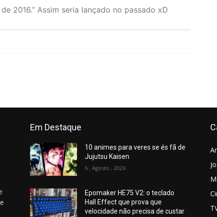
o de 2016.” Assim seria lançado no passado xD
Em Destaque
C
10 animes para veres se és fã de
A
Jujutsu Kaisen
J
6 , Agosto , 2026
M
e
C
Epomaker HE75 V2: o teclado
 e
Hall Effect que prova que
T
velocidade não precisa de custar