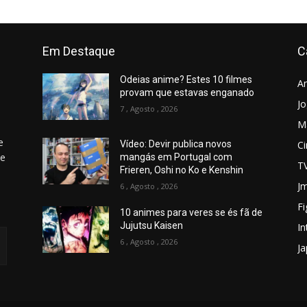
Em Destaque
C
Odeias anime? Estes 10 filmes
A
provam que estavas enganado
J
7 , Agosto , 2026
M
e
C
Vídeo: Devir publica novos
 e
mangás em Portugal com
T
Frieren, Oshi no Ko e Kenshin
Jm
6 , Agosto , 2026
Fi
10 animes para veres se és fã de
Jujutsu Kaisen
In
6 , Agosto , 2026
J