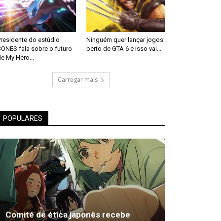
Presidente do estúdio
Ninguém quer lançar jogos
BONES fala sobre o futuro
perto de GTA 6 e isso vai...
e My Hero...
Carregar mais
POPULARES
Comité de ética japonês recebe