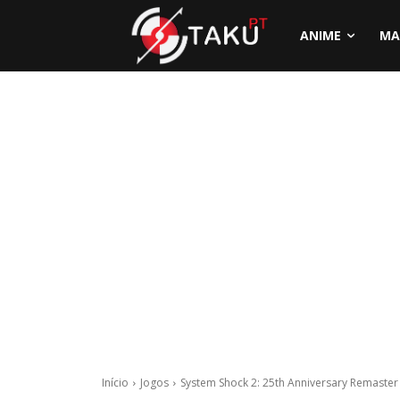
ANIME
MA
Início
Jogos
System Shock 2: 25th Anniversary Remaster 