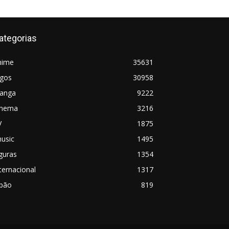
ategorias
nime
35631
ogos
30958
anga
9222
inema
3216
V
1875
usic
1495
guras
1354
ternacional
1317
apão
819