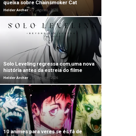
queixa sobre Chainsmoker Cat
Helder Archer
-
7 , Agosto , 2026
Solo Leveling regressa com uma nova
história antes da estreia do filme
Helder Archer
-
7 , Agosto , 2026
10 animes para veres se és fã de