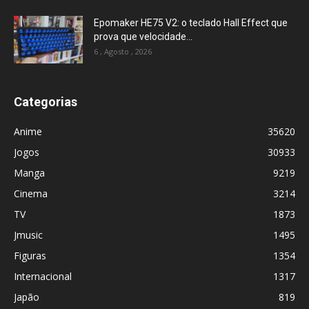
Epomaker HE75 V2: o teclado Hall Effect que
prova que velocidade...
6 , Agosto , 2026
Categorias
Anime
35620
Jogos
30933
Manga
9219
Cinema
3214
TV
1873
Jmusic
1495
Figuras
1354
Internacional
1317
Japão
819