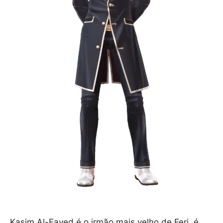
Kasim Al-Fayed é o irmão mais velho de Feri, é