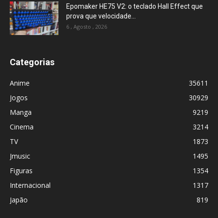
Epomaker HE75 V2: o teclado Hall Effect que
prova que velocidade...
6 , Agosto , 2026
Categorias
Anime
35611
Jogos
30929
Manga
9219
Cinema
3214
TV
1873
Jmusic
1495
Figuras
1354
Internacional
1317
Japão
819