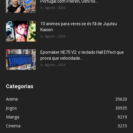
Portugal com Frieren, Oshi no...
6 , Agosto , 2026
10 animes para veres se és fã de Jujutsu
Kaisen
6 , Agosto , 2026
Epomaker HE75 V2: o teclado Hall Effect que
prova que velocidade...
6 , Agosto , 2026
Categorias
Anime
35620
Jogos
30935
Manga
9219
Cinema
3215