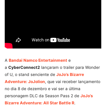
A
Bandai Namco Entertainment
e
a
CyberConnect2
lançaram o trailer para Wonder
of U, o stand senciente de
JoJo’s Bizarre
Adventure: JoJolion
, que vai receber lançamento
no dia 8 de dezembro e vai ser a última
personagem DLC da Season Pass 2 de
JoJo’s
Bizarre Adventure: All Star Battle R
.