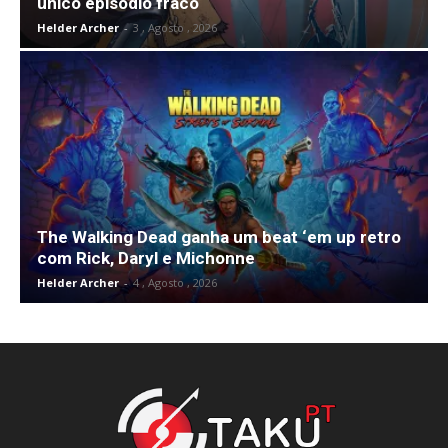
único episódio fraco
Helder Archer
-
3 , Agosto , 2026
The Walking Dead ganha um beat ‘em up retro
com Rick, Daryl e Michonne
Helder Archer
-
4 , Agosto , 2026