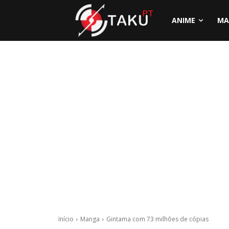
ANIME
MA
Início
Manga
Gintama com 73 milhões de cópias