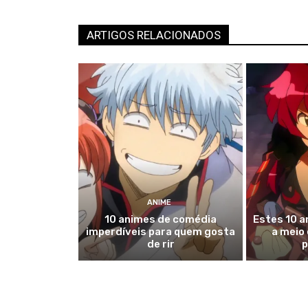
ARTIGOS RELACIONADOS
ANIME
10 animes de comédia
Estes 10 
imperdíveis para quem gosta
a meio
de rir
p