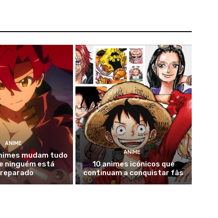
ANIME
ANIME
animes mudam tudo
 e ninguém está
10 animes icónicos que
reparado
continuam a conquistar fãs