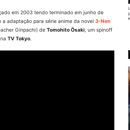
L
çado em 2003 tendo terminado em junho de
j
N
e a adaptação para série anime da novel
3-Nen
eacher Ginpachi) de
Tomohito Ōsaki
, um spinoff
5 na
TV Tokyo
.