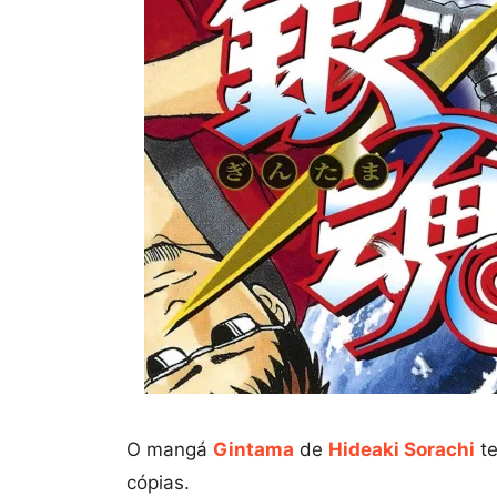
O mangá
Gintama
de
Hideaki Sorachi
te
cópias.