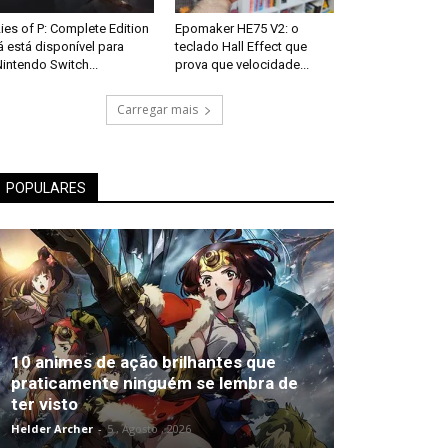
ies of P: Complete Edition
Epomaker HE75 V2: o
á está disponível para
teclado Hall Effect que
intendo Switch...
prova que velocidade...
Carregar mais
POPULARES
10 animes de ação brilhantes que
praticamente ninguém se lembra de
ter visto
Helder Archer
-
5 , Agosto , 2026