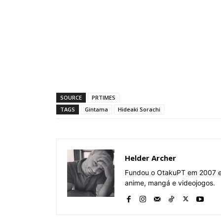
SOURCE
PRTIMES
TAGS
Gintama
Hideaki Sorachi
Helder Archer
Fundou o OtakuPT em 2007 e 
anime, mangá e videojogos.