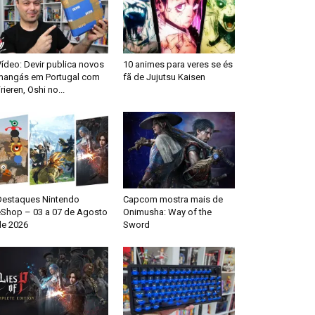
ídeo: Devir publica novos
10 animes para veres se és
mangás em Portugal com
fã de Jujutsu Kaisen
rieren, Oshi no...
Destaques Nintendo
Capcom mostra mais de
eShop – 03 a 07 de Agosto
Onimusha: Way of the
de 2026
Sword