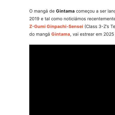
O mangá de
Gintama
começou a ser lan
2019 e tal como noticiámos recentement
Z-Gumi Ginpachi-Sensei
(Class 3-Z’s T
do mangá
Gintama
, vai estrear em 202