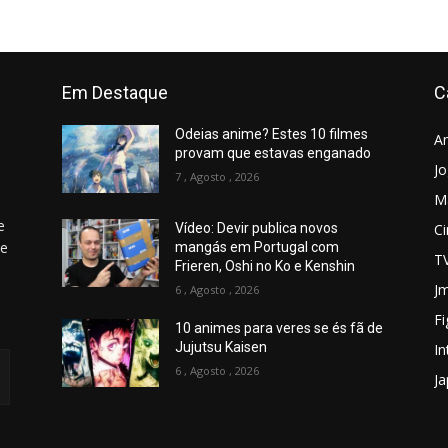
Em Destaque
C
Odeias anime? Estes 10 filmes
A
provam que estavas enganado
J
7 , Agosto , 2026
M
e
C
Vídeo: Devir publica novos
 e
mangás em Portugal com
T
Frieren, Oshi no Ko e Kenshin
Jm
6 , Agosto , 2026
Fi
10 animes para veres se és fã de
Jujutsu Kaisen
In
6 , Agosto , 2026
J