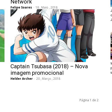
Network
Felipe Soares
-
18 , Maio , 2018
J
o
Captain Tsubasa (2018) – Nova
p
imagem promocional
u
Helder Archer
-
20 , Março , 2018
Página 1 de 2