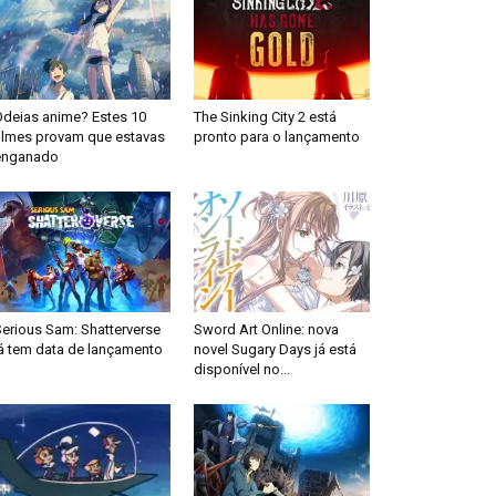
Odeias anime? Estes 10
The Sinking City 2 está
filmes provam que estavas
pronto para o lançamento
enganado
Serious Sam: Shatterverse
Sword Art Online: nova
já tem data de lançamento
novel Sugary Days já está
disponível no...