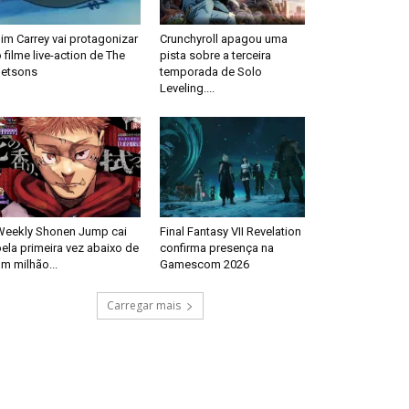
im Carrey vai protagonizar
Crunchyroll apagou uma
 filme live-action de The
pista sobre a terceira
Jetsons
temporada de Solo
Leveling....
Weekly Shonen Jump cai
Final Fantasy VII Revelation
ela primeira vez abaixo de
confirma presença na
m milhão...
Gamescom 2026
Carregar mais