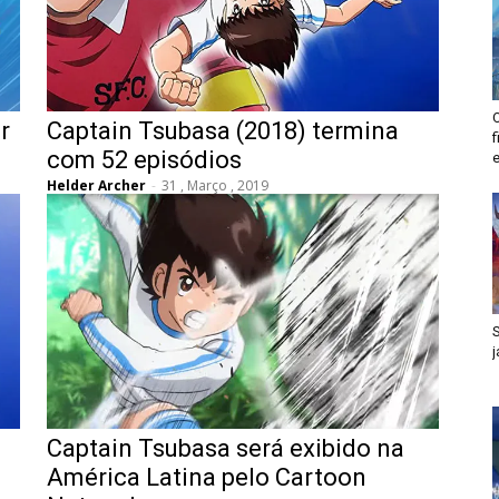
r
Captain Tsubasa (2018) termina
com 52 episódios
Helder Archer
-
31 , Março , 2019
Captain Tsubasa será exibido na
América Latina pelo Cartoon