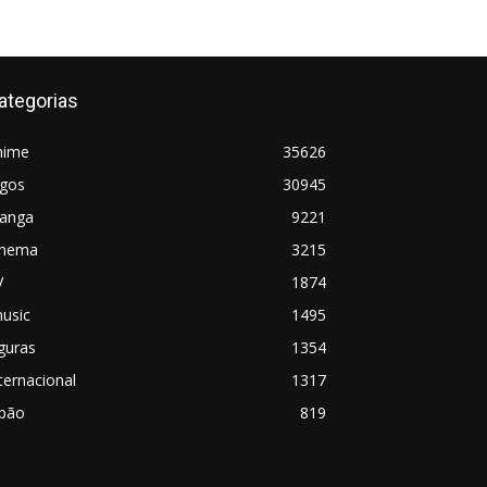
ategorias
nime
35626
ogos
30945
anga
9221
inema
3215
V
1874
usic
1495
guras
1354
ternacional
1317
apão
819