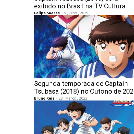
exibido no Brasil na TV Cultura
Felipe Soares
-
5 , Julho , 2025
Segunda temporada de Captain
Tsubasa (2018) no Outono de 202
Bruno Reis
-
23 , Março , 2023