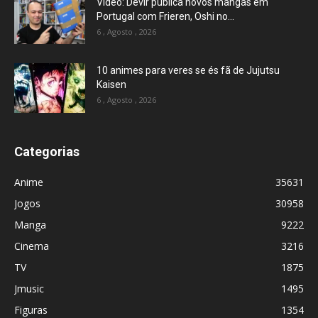
Vídeo: Devir publica novos mangás em
Portugal com Frieren, Oshi no...
6 , Agosto , 2026
10 animes para veres se és fã de Jujutsu
Kaisen
6 , Agosto , 2026
Categorias
Anime
35631
Jogos
30958
Manga
9222
Cinema
3216
TV
1875
Jmusic
1495
Figuras
1354