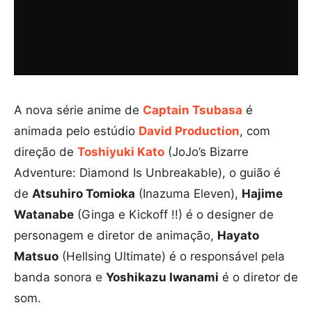
A nova série anime de
Captain Tsubasa
é
animada pelo estúdio
David Production
, com
direção de
Toshiyuki Kato
(JoJo’s Bizarre
Adventure: Diamond Is Unbreakable), o guião é
de
Atsuhiro Tomioka
(Inazuma Eleven),
Hajime
Watanabe
(Ginga e Kickoff !!) é o designer de
personagem e diretor de animação,
Hayato
Matsuo
(Hellsing Ultimate) é o responsável pela
banda sonora e
Yoshikazu Iwanami
é o diretor de
som.