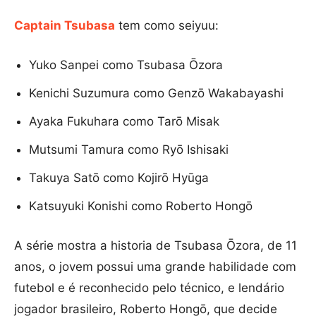
Captain Tsubasa
tem como seiyuu:
Yuko Sanpei como Tsubasa Ōzora
Kenichi Suzumura como Genzō Wakabayashi
Ayaka Fukuhara como Tarō Misak
Mutsumi Tamura como Ryō Ishisaki
Takuya Satō como Kojirō Hyūga
Katsuyuki Konishi como Roberto Hongō
A série mostra a historia de Tsubasa Ōzora, de 11
anos, o jovem possui uma grande habilidade com
futebol e é reconhecido pelo técnico, e lendário
jogador brasileiro, Roberto Hongō, que decide