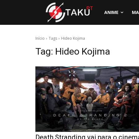
ANIME
MA
Início
Tags
Hideo Kojima
Tag:
Hideo Kojima
Death Stranding vai para o cinem