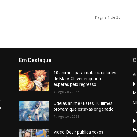
Página 1 de 20
Em Destaque
C
10 animes para matar saudades
A
de Black Clover enquanto
J
esperas pelo regresso
9 , Agosto , 2026
M
e
C
Odeias anime? Estes 10 filmes
 e
provam que estavas enganado
T
7 , Agosto , 2026
Jm
Fi
Vídeo: Devir publica novos