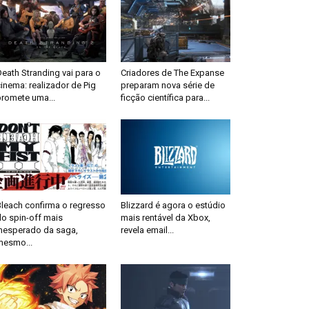
eath Stranding vai para o
Criadores de The Expanse
inema: realizador de Pig
preparam nova série de
promete uma...
ficção científica para...
Bleach confirma o regresso
Blizzard é agora o estúdio
do spin-off mais
mais rentável da Xbox,
inesperado da saga,
revela email...
mesmo...