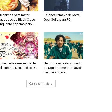
10 animes para matar
Fã lança remake de Metal
saudades de Black Clover
Gear Solid para PC
nquanto esperas pelo...
Anunciada série anime de
Netflix desiste do spin-off
illains Are Destined to Die
de Squid Game que David
Fincher andava...
Carregar mais