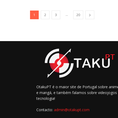
...
1
2
3
20
OtakuPT é o maior site de Portugal sobre anim
e mangá, e também falamos sobre videojogos
tecnologia!
Contacto:
admin@otakupt.com