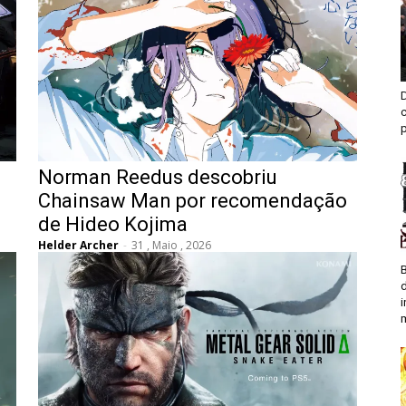
D
c
Norman Reedus descobriu
Chainsaw Man por recomendação
de Hideo Kojima
Helder Archer
-
31 , Maio , 2026