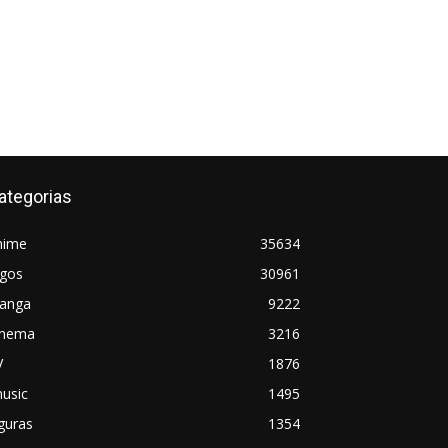
ategorias
nime
35634
ogos
30961
anga
9222
inema
3216
V
1876
usic
1495
guras
1354