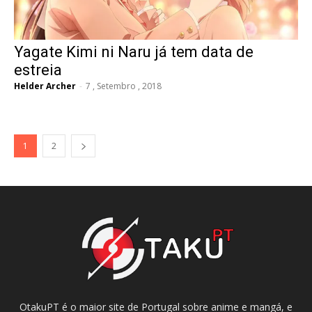
Yagate Kimi ni Naru já tem data de
estreia
Helder Archer
-
7 , Setembro , 2018
1
2
OtakuPT é o maior site de Portugal sobre anime e mangá, e