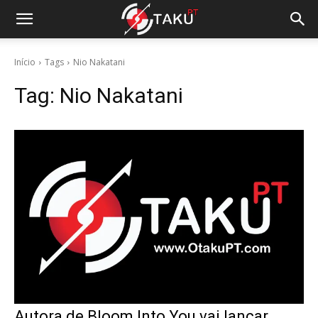
Início
Tags
Nio Nakatani
Tag:
Nio Nakatani
Autora de Bloom Into You vai lançar