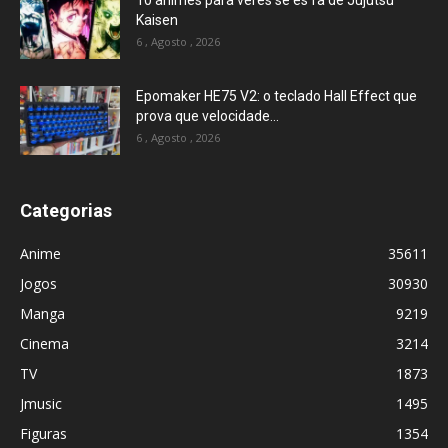
10 animes para veres se és fã de Jujutsu
Kaisen
6 , Agosto , 2026
Epomaker HE75 V2: o teclado Hall Effect que
prova que velocidade...
6 , Agosto , 2026
Categorias
Anime
35611
Jogos
30930
Manga
9219
Cinema
3214
TV
1873
Jmusic
1495
Figuras
1354