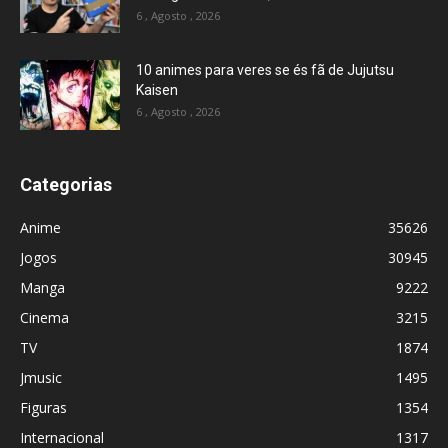
6 , Agosto , 2026
10 animes para veres se és fã de Jujutsu
Kaisen
6 , Agosto , 2026
Categorias
Anime
35626
Jogos
30945
Manga
9222
Cinema
3215
TV
1874
Jmusic
1495
Figuras
1354
Internacional
1317