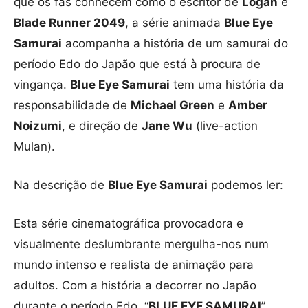
que os fãs conhecem como o escritor de
Logan
e
Blade Runner 2049
, a série animada
Blue Eye
Samurai
acompanha a história de um samurai do
período Edo do Japão que está à procura de
vingança.
Blue Eye Samurai
tem uma história da
responsabilidade de
Michael Green
e
Amber
Noizumi
, e direção de
Jane Wu
(live-action
Mulan).
Na descrição de
Blue Eye Samurai
podemos ler:
Esta série cinematográfica provocadora e
visualmente deslumbrante mergulha-nos num
mundo intenso e realista de animação para
adultos. Com a história a decorrer no Japão
durante o período Edo, “
BLUE EYE SAMURAI
”