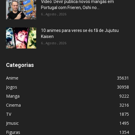
Vídeo: Devir publica novos mangás em
Portugal com Frieren, Oshi no...
6 , Agosto , 2026
10 animes para veres se és fã de Jujutsu
Kaisen
6 , Agosto , 2026
Categorias
Anime
35631
Jogos
30958
Manga
9222
Cinema
3216
TV
1875
Jmusic
1495
Figuras
1354