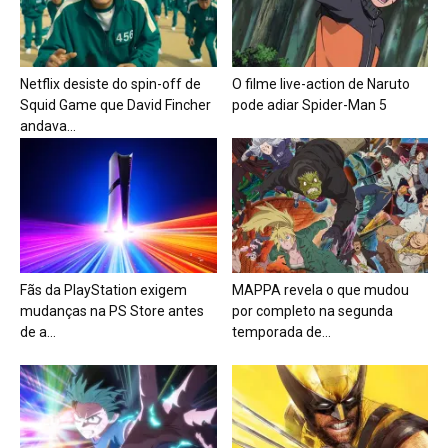
Netflix desiste do spin-off de
O filme live-action de Naruto
Squid Game que David Fincher
pode adiar Spider-Man 5
andava...
Fãs da PlayStation exigem
MAPPA revela o que mudou
mudanças na PS Store antes
por completo na segunda
de a...
temporada de...