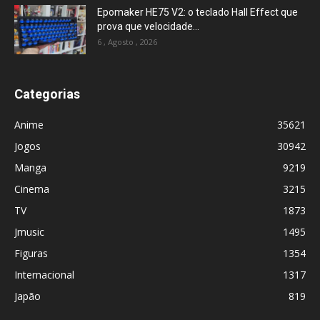
Epomaker HE75 V2: o teclado Hall Effect que
prova que velocidade...
6 , Agosto , 2026
Categorias
Anime
35621
Jogos
30942
Manga
9219
Cinema
3215
TV
1873
Jmusic
1495
Figuras
1354
Internacional
1317
Japão
819