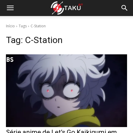
Início
Tags
C-Station
Tag:
C-Station
Série anime de Let’s Go Kaikigumi em