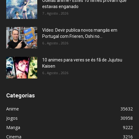
Odeias anime? Estes 10 filmes provam que
estavas enganado
7 , Agosto , 2026
Vídeo: Devir publica novos mangás em
Portugal com Frieren, Oshi no...
6 , Agosto , 2026
10 animes para veres se és fã de Jujutsu
Kaisen
6 , Agosto , 2026
Categorias
Anime
35632
Jogos
30958
Manga
9222
Cinema
3216