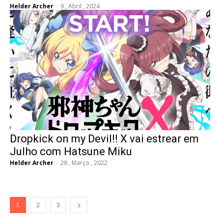
Helder Archer
-
9 , Abril , 2024
Dropkick on my Devil!! X vai estrear em
Julho com Hatsune Miku
Helder Archer
-
28 , Março , 2022
1
2
3