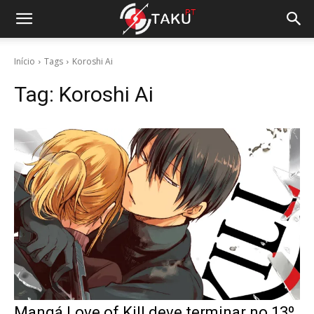
Início
Tags
Koroshi Ai
Tag:
Koroshi Ai
Mangá Love of Kill deve terminar no 13º