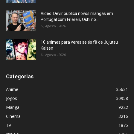
Vídeo: Devir publica novos mangás em
Portugal com Frieren, Oshi no...
6 , Agosto , 2026
10 animes para veres se és fã de Jujutsu
Kaisen
6 , Agosto , 2026
Categorias
Anime
35631
Jogos
30958
Manga
9222
Cinema
3216
TV
1875