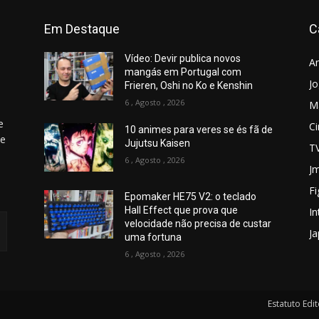
Em Destaque
C
Vídeo: Devir publica novos
A
mangás em Portugal com
J
Frieren, Oshi no Ko e Kenshin
6 , Agosto , 2026
M
e
C
10 animes para veres se és fã de
 e
Jujutsu Kaisen
T
6 , Agosto , 2026
Jm
Fi
Epomaker HE75 V2: o teclado
Hall Effect que prova que
In
velocidade não precisa de custar
J
uma fortuna
6 , Agosto , 2026
Estatuto Edit