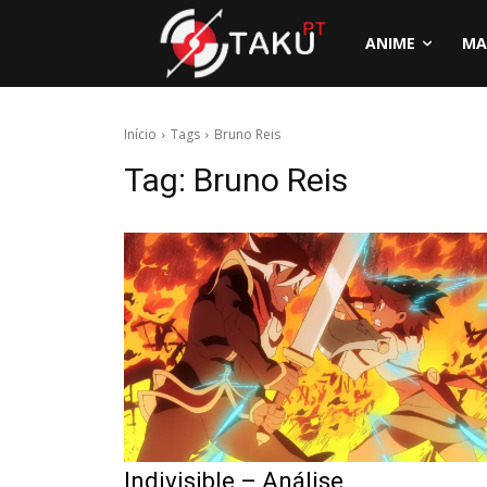
ANIME
MA
Início
Tags
Bruno Reis
Tag:
Bruno Reis
Indivisible – Análise