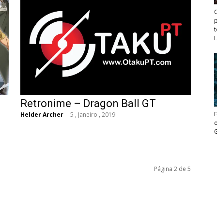
p
L
Retronime – Dragon Ball GT
Helder Archer
-
5 , Janeiro , 2019
F
Página 2 de 5