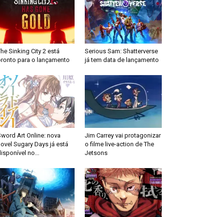
he Sinking City 2 está
Serious Sam: Shatterverse
pronto para o lançamento
já tem data de lançamento
word Art Online: nova
Jim Carrey vai protagonizar
ovel Sugary Days já está
o filme live-action de The
isponível no...
Jetsons