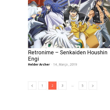
Retronime – Senkaiden Houshin
Engi
Helder Archer
-
14 , Março , 2019
...
1
2
3
5