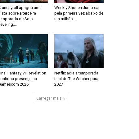
Crunchyroll apagou uma
Weekly Shonen Jump cai
ista sobre a terceira
pela primeira vez abaixo de
temporada de Solo
um milhão...
eveling....
inal Fantasy VII Revelation
Netflix adia a temporada
confirma presença na
final de The Witcher para
Gamescom 2026
2027
Carregar mais