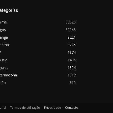
ategorias
nime
35625
ogos
30945
anga
9221
inema
3215
V
1874
usic
1495
guras
1354
ternacional
1317
apão
819
orial
Termos de utilização
Privacidade
Contacto