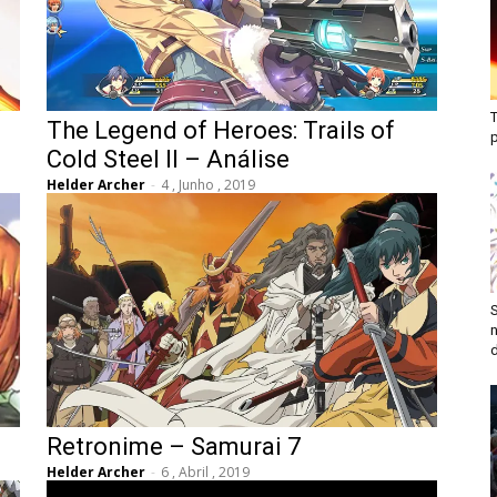
T
The Legend of Heroes: Trails of
Cold Steel II – Análise
Helder Archer
-
4 , Junho , 2019
S
n
d
Retronime – Samurai 7
Helder Archer
-
6 , Abril , 2019